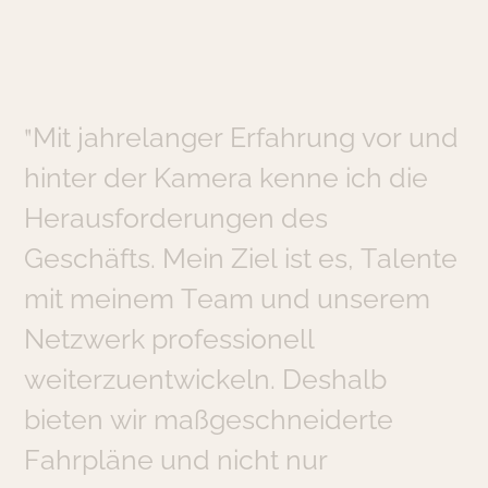
"
M
i
t
j
a
h
r
e
l
a
n
g
e
r
E
r
f
a
h
r
u
n
g
v
o
r
u
n
d
h
i
n
t
e
r
d
e
r
K
a
m
e
r
a
k
e
n
n
e
i
c
h
d
i
e
H
e
r
a
u
s
f
o
r
d
e
r
u
n
g
e
n
d
e
s
G
e
s
c
h
ä
f
t
s
.
M
e
i
n
Z
i
e
l
i
s
t
e
s
,
T
a
l
e
n
t
e
m
i
t
m
e
i
n
e
m
T
e
a
m
u
n
d
u
n
s
e
r
e
m
N
e
t
z
w
e
r
k
p
r
o
f
e
s
s
i
o
n
e
l
l
w
e
i
t
e
r
z
u
e
n
t
w
i
c
k
e
l
n
.
D
e
s
h
a
l
b
b
i
e
t
e
n
w
i
r
m
a
ß
g
e
s
c
h
n
e
i
d
e
r
t
e
F
a
h
r
p
l
ä
n
e
u
n
d
n
i
c
h
t
n
u
r