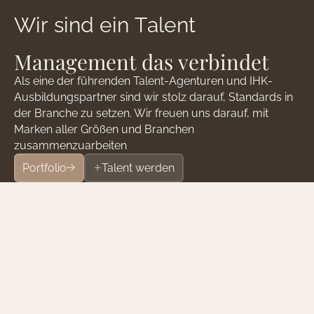
W
i
r
s
i
n
d
e
i
n
T
a
l
e
n
t
M
a
n
a
g
e
m
e
n
t
d
a
s
v
e
r
b
i
n
d
e
t
Als eine der führenden Talent-Agenturen und IHK-
Ausbildungspartner sind wir stolz darauf, Standards in
der Branche zu setzen. Wir freuen uns darauf, mit
Marken aller Größen und Branchen
zusammenzuarbeiten
Portfolio
Talent werden