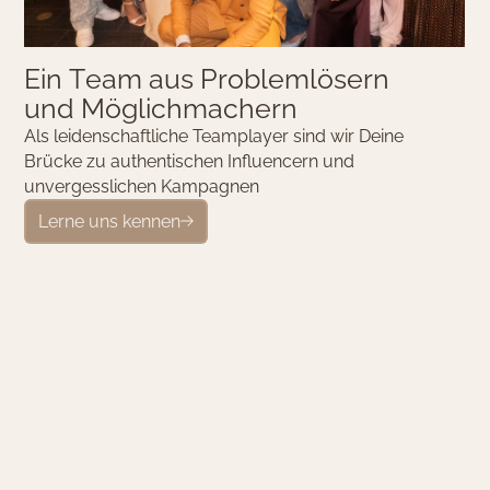
E
i
n
T
e
a
m
a
u
s
P
r
o
b
l
e
m
l
ö
s
e
r
n
u
n
d
M
ö
g
l
i
c
h
m
a
c
h
e
r
n
Als leidenschaftliche Teamplayer sind wir Deine
Brücke zu authentischen Influencern und
unvergesslichen Kampagnen
Lerne uns kennen