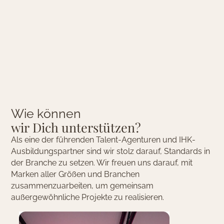
W
i
e
k
ö
n
n
e
n
w
i
r
D
i
c
h
u
n
t
e
r
s
t
ü
t
z
e
n
?
Als eine der führenden Talent-Agenturen und IHK-
Ausbildungspartner sind wir stolz darauf, Standards in
der Branche zu setzen. Wir freuen uns darauf, mit
Marken aller Größen und Branchen
zusammenzuarbeiten, um gemeinsam
außergewöhnliche Projekte zu realisieren.