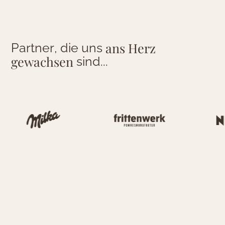
a
n
s
H
e
r
z
P
a
r
t
n
e
r
,
d
i
e
u
n
s
g
e
w
a
c
h
s
e
n
s
i
n
d
.
.
.