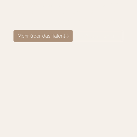
1
0
0
0
+
K
a
m
p
a
g
n
e
n
u
m
g
e
s
e
t
z
t
!
Als leidenschaftliche Teamplayer sind wir Ihre Brücke
zu authentischen Influencern und unvergesslichen
Kampagnen
Mehr über das Talent
Portfolio ansehen