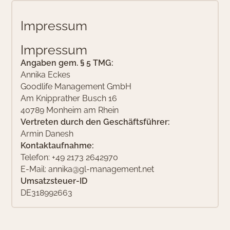
I
m
p
r
e
s
s
u
m
I
m
p
r
e
s
s
u
m
Angaben gem. § 5 TMG:
Annika Eckes
Goodlife Management GmbH
Am Knipprather Busch 16
40789
Monheim am Rhein
Vertreten durch den Geschäftsführer:
Armin Danesh
Kontaktaufnahme:
Telefon: +49 2173 2642970
E-Mail:
annika@gl-management.net
Umsatzsteuer-ID
DE318992663