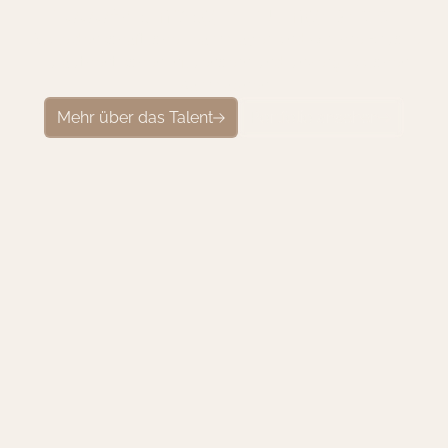
1
0
0
0
+
K
a
m
p
a
g
n
e
n
u
m
g
e
s
e
t
z
t
!
Als leidenschaftliche Teamplayer sind wir Ihre Brücke
zu authentischen Influencern und unvergesslichen
Kampagnen
Mehr über das Talent
Portfolio ansehen