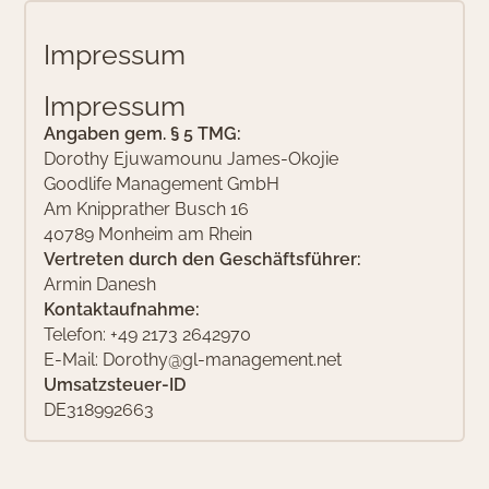
I
m
p
r
e
s
s
u
m
I
m
p
r
e
s
s
u
m
Angaben gem. § 5 TMG:
Dorothy Ejuwamounu James-Okojie
Goodlife Management GmbH
Am Knipprather Busch 16
40789
Monheim am Rhein
Vertreten durch den Geschäftsführer:
Armin Danesh
Kontaktaufnahme:
Telefon: +49 2173 2642970
E-Mail:
Dorothy@gl-management.net
Umsatzsteuer-ID
DE318992663