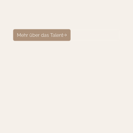
1
0
0
0
+
K
a
m
p
a
g
n
e
n
u
m
g
e
s
e
t
z
t
!
Als leidenschaftliche Teamplayer sind wir Ihre Brücke
zu authentischen Influencern und unvergesslichen
Kampagnen
Mehr über das Talent
Portfolio ansehen