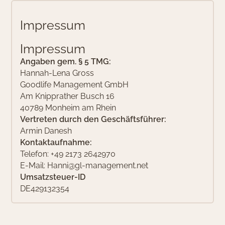
I
m
p
r
e
s
s
u
m
I
m
p
r
e
s
s
u
m
Angaben gem. § 5 TMG:
Hannah-Lena Gross
Goodlife Management GmbH
Am Knipprather Busch 16
40789
Monheim am Rhein
Vertreten durch den Geschäftsführer:
Armin Danesh
Kontaktaufnahme:
Telefon: +49 2173 2642970
E-Mail:
Hanni@gl-management.net
Umsatzsteuer-ID
DE429132354