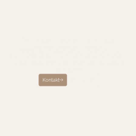
W
i
r
h
a
b
e
n
s
c
h
o
n
m
e
h
r
a
l
s
K
a
m
p
a
g
n
e
n
u
m
g
e
s
e
t
z
t
!
1
0
0
0
+
Als leidenschaftliche Teamplayer sind wir Ihre Brücke
zu authentischen Influencern und unvergesslichen
Kampagnen
Kontakt
Portfolio