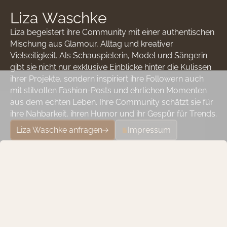
L
i
z
a
W
a
s
c
h
k
e
Liza begeistert ihre Community mit einer authentischen
Mischung aus Glamour, Alltag und kreativer
Vielseitigkeit. Als Schauspielerin, Model und Sängerin
gibt sie nicht nur exklusive Einblicke hinter die Kulissen
ihrer Projekte, sondern inspiriert ihre Followern auch
mit stilvollen Fashion-Posts und ehrlichen Momenten
aus dem echten Leben. Ihre Community schätzt sie für
ihre Nahbarkeit, ihren Humor und ihr Gespür für Trends.
Liza Waschke anfragen
Impressum