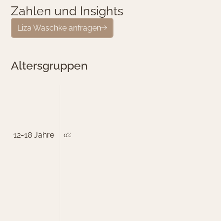
Z
a
h
l
e
n
u
n
d
I
n
s
i
g
h
t
s
Liza Waschke anfragen
Altersgruppen