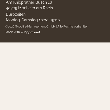
Am Knipprather Busch 16
40789 Monheim am Rhein
Bürozeiten:
Montag-Samstag 10:00-19:00
©
2026
Goodlife Management GmbH | Alle Rechte vorbahlten
Made with 🤍 by
proviral