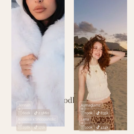
G
o
o
d
l
i
f
e
T
a
l
e
n
t
s
W
e
i
t
e
r
e
Jennah
Asmaglamz
602k
2,9Mio
190k
835k
Rabiosa x Shoppaholic
Lena
298k
172k
100k
424k