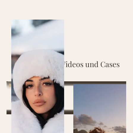
V
i
d
e
o
s
u
n
d
C
a
s
e
s
A
u
s
g
e
w
ä
h
l
t
e