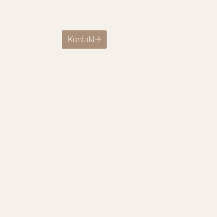
Als leidenschaftliche Teamplayer sind wir Ihre Brücke
zu authentischen Influencern und unvergesslichen
Kampagnen
Kontakt
Portfolio