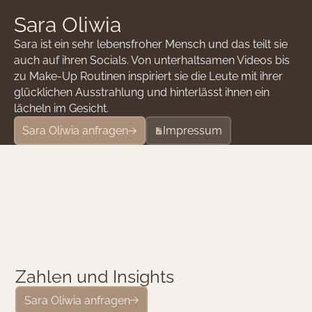
S
a
r
a
O
l
i
w
i
a
Sara ist ein sehr lebensfroher Mensch und das teilt sie
auch auf ihren Socials. Von unterhaltsamen Videos bis
zu Make-Up Routinen inspiriert sie die Leute mit ihrer
glücklichen Ausstrahlung und hinterlässt ihnen ein
lächeln im Gesicht.
Sara Oliwia anfragen
Impressum
Z
a
h
l
e
n
u
n
d
I
n
s
i
g
h
t
s
Sara Oliwia anfragen