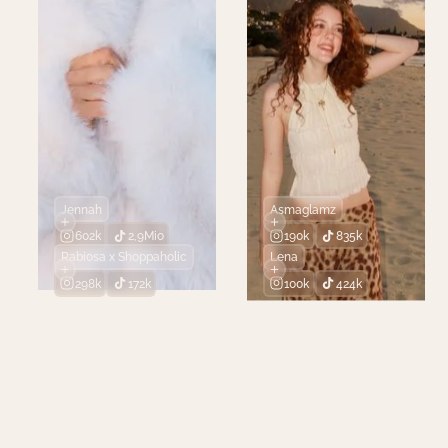
Jennah
Asmaglamz
602k
2,9Mio
190k
835k
Rabiosa x Shoppaholic
Lena
298k
172k
100k
424k